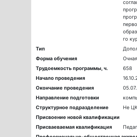
согла
прогр
прогр
перво
образ
го ку
Тип
Допол
Форма обучения
Очна
Трудоемкость программы, ч.
658
Начало проведения
16.10.
Окончание проведения
05.07
Направление подготовки
комп
Структурное подразделение
Не Ц
Присвоение новой квалификации
Присваеваемая квалификация
Педаг
Профессионально-общественная аккре