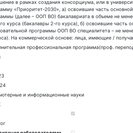
шение в рамках создания консорциума, или в универси
амму «Приоритет-2030», а) освоившие часть основно
аммы (далее – ООП ВО) бакалавриата в объеме не мене
го курса (бакалавры 2-го курса), б) освоившие часть
овательной программы ООП ВО специалитета – не мене
рса). На коммерческой основе: лица, имеющие / полу
нительная профессиональная программа(проф. перепо
я
23
.24
ьютерные и информационные науки
К
ог
дитация работодателями