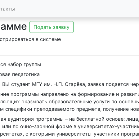
нтакты
рамме
Подать заявку
стрироваться в системе
ся набор группы
вая педагогика
ли ВЫ студент МГУ им. Н.П. Огарёва, заявка подается че
ние программы направлено на формирование и развит
ляющих оказывать образовательные услуги по основн
м специфики преподаваемого предмета, получение но
ая аудитория программы – на бесплатной основе: лиц
 или по очно-заочной форме в университетах-участни
рситетах, с которыми университеты-участники прогр