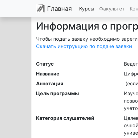
Главная
Курсы
Факультет
Ко
Информация о прог
Чтобы подать заявку необходимо зареги
Скачать инструкцию по подаче заявки
Статус
Ведет
Название
Цифро
Аннотация
 (ес
Цель программы
Изуче
позво
учето
Категория слушателей
Целев
очной
униве