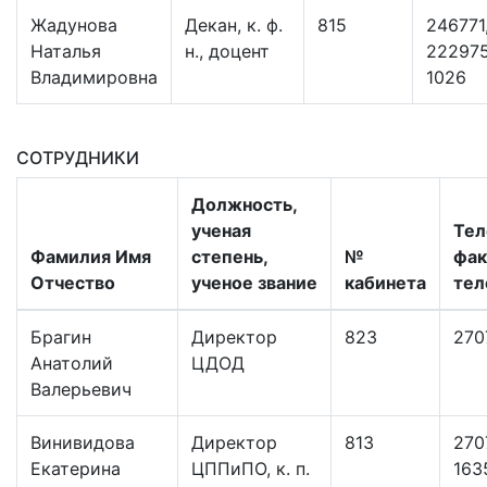
Жадунова
Декан, к. ф.
815
246771
Наталья
н., доцент
222975
Владимировна
1026
СОТРУДНИКИ
Должность,
ученая
Тел
Фамилия Имя
степень,
№
факс
Отчество
ученое звание
кабинета
тел
Брагин
Директор
823
270
Анатолий
ЦДОД
Валерьевич
Винивидова
Директор
813
270
Екатерина
ЦППиПО, к. п.
163