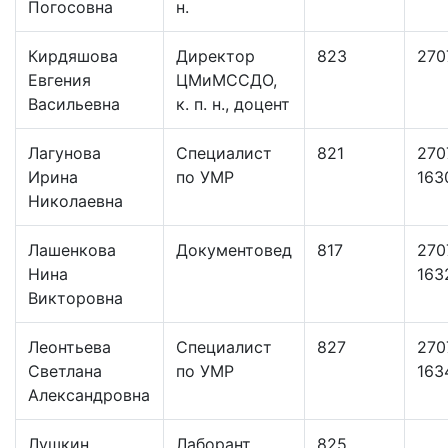
Погосовна
н.
Кирдяшова
Директор
823
270
Евгения
ЦМиМССДО,
Васильевна
к. п. н., доцент
Лагунова
Специалист
821
270
Ирина
по УМР
163
Николаевна
Лашенкова
Документовед
817
270
Нина
163
Викторовна
Леонтьева
Специалист
827
270
Светлана
по УМР
163
Александровна
Лушкин
Лаборант
825