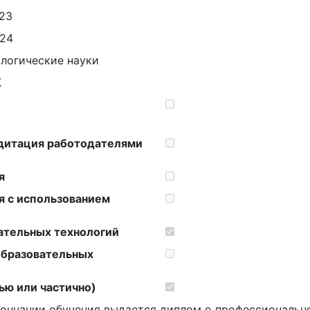
.23
.24
логические науки
К
дитация работодателями
я
я с использованием
ательных технологий
образовательных
ью или частично)
ончании обучения выдается диплом о профессиональн