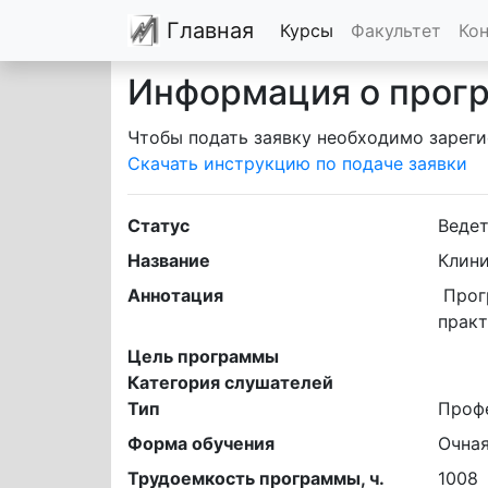
Главная
Курсы
Факультет
Ко
Информация о прог
Чтобы подать заявку необходимо зареги
Скачать инструкцию по подаче заявки
Статус
Ведет
Название
Клини
Аннотация
 Программа направлена на углубление специализированных знаний и приобретение новых 
практ
Цель программы
Категория слушателей
Тип
Проф
Форма обучения
Очна
Трудоемкость программы, ч.
1008