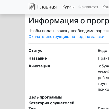
Главная
Курсы
Факультет
Ко
Информация о прог
Чтобы подать заявку необходимо зареги
Скачать инструкцию по подаче заявки
Статус
Ведет
Название
Практ
Аннотация
 обучение позволит получить знания и развить практические умения в области индивидуального и 
семей
ребен
групп
психо
Цель программы
Категория слушателей
Тип
Проф