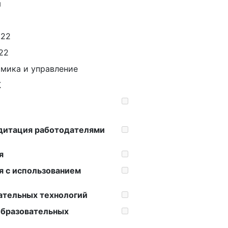
я
.22
.22
мика и управление
К
дитация работодателями
я
я с использованием
ательных технологий
образовательных