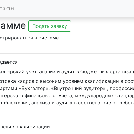
нтакты
рамме
Подать заявку
стрироваться в системе
одается
алтерский учет, анализ и аудит в бюджетных организа
артами «Бухгалтер», «Внутренний аудитор» , професси
лтерского финансового  учета, международных стандар
ообложения, анализа и аудита в соответствие с треб
шение квалификации