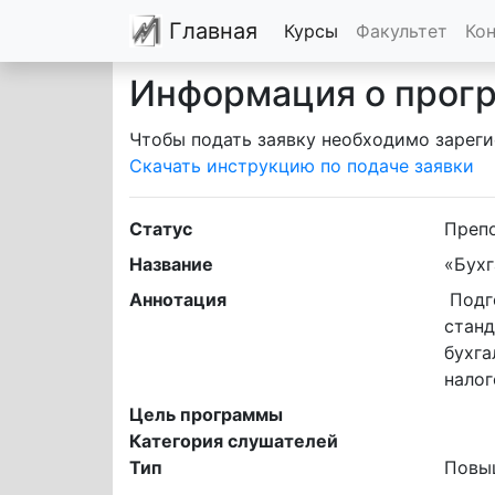
Главная
Курсы
Факультет
Ко
Информация о прог
Чтобы подать заявку необходимо зареги
Скачать инструкцию по подаче заявки
Статус
Преп
Название
«Бухг
Аннотация
 Подготовка кадров с высоким уровнем квалификации в соответствии с профессиональными 
станд
бухга
налог
Цель программы
Категория слушателей
Тип
Повы